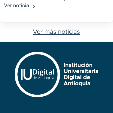
comunidad educativa y más allá de sus fronteras, llegando a
Ver noticia
casi todos...
Ver más noticias