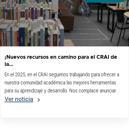
¡Nuevos recursos en camino para el CRAI de
la...
En el 2025, en el CRAI seguimos trabajando para ofrecer a
nuestra comunidad académica las mejores herramientas
para su aprendizaje y desarrollo. Nos complace anunciar
que estamos en proceso de adquirir dos importantes
Ver noticia
recursos que estarán a disposición de todos...