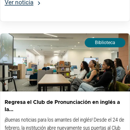
instituciones de educación superior del país y que brinda
Ver noticia
acceso inclusivo...
Biblioteca
Regresa el Club de Pronunciación en inglés a
la...
¡Buenas noticias para los amantes del inglés! Desde el 24 de
febrero, la institución abre nuevamente sus puertas al Club