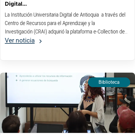
Digital...
La Institución Universitaria Digital de Antioquia a través del
Centro de Recursos para el Aprendizaje y la
Investigación (CRAI) adquirió la plataforma e-Collection de
Icontec. Esta nueva herramienta digital, representa un
Ver noticia
avance significativo para fortalecer los procesos de
aprendizaje e investigación de toda la comunidad...
Biblioteca