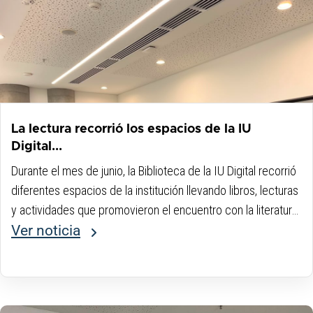
La lectura recorrió los espacios de la IU
Digital...
Durante el mes de junio, la Biblioteca de la IU Digital recorrió
diferentes espacios de la institución llevando libros, lecturas
y actividades que promovieron el encuentro con la literatura.
La iniciativa invitó a la comunidad universitaria a descubrir
Ver noticia
nuevas historias...