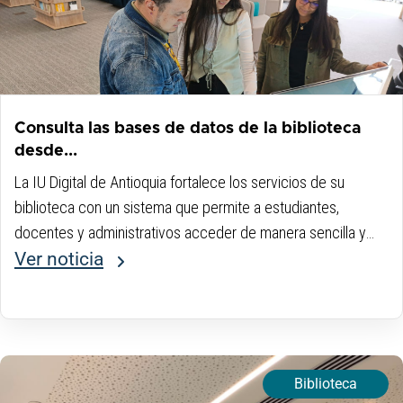
Consulta las bases de datos de la biblioteca
desde...
La IU Digital de Antioquia fortalece los servicios de su
biblioteca con un sistema que permite a estudiantes,
docentes y administrativos acceder de manera sencilla y
segura a recursos electrónicos y bases de datos, utilizando
Ver noticia
sus credenciales institucionales y desde...
Biblioteca