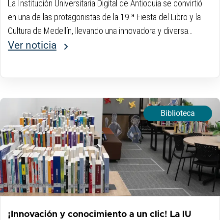
La Institución Universitaria Digital de Antioquia se convirtió
en una de las protagonistas de la 19.ª Fiesta del Libro y la
Cultura de Medellín, llevando una innovadora y diversa
muestra de talento, literatura y arte al evento cultural más
Ver noticia
importante de...
Biblioteca
¡Innovación y conocimiento a un clic! La IU