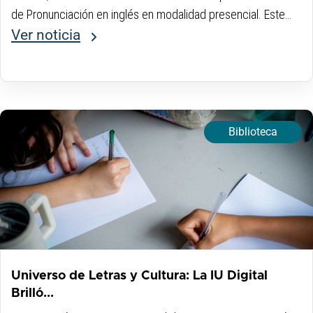
de Pronunciación en inglés en modalidad presencial. Este
espacio se llevará a cabo todos los miércoles a las 11:00
Ver noticia
a...
Biblioteca
Universo de Letras y Cultura: La IU Digital
Brilló...