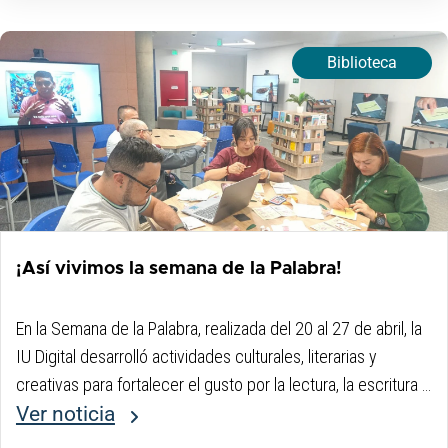
Biblioteca
¡Así vivimos la semana de la Palabra!
En la Semana de la Palabra, realizada del 20 al 27 de abril, la
IU Digital desarrolló actividades culturales, literarias y
creativas para fortalecer el gusto por la lectura, la escritura y
la oralidad, promoviendo espacios de encuentro alrededor
Ver noticia
del...