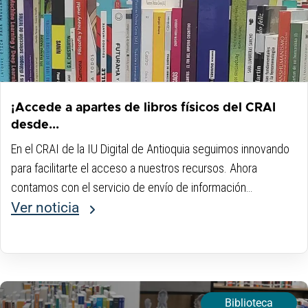
¡Accede a apartes de libros físicos del CRAI
desde...
En el CRAI de la IU Digital de Antioquia seguimos innovando
para facilitarte el acceso a nuestros recursos. Ahora
contamos con el servicio de envío de información
escaneada de apartes de libros físicos, pensado
Ver noticia
especialmente para que puedas consultar fragmentos...
Biblioteca