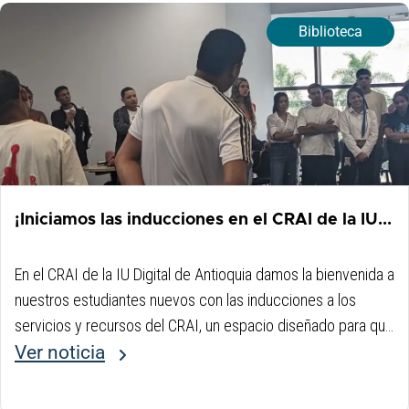
Biblioteca
¡Iniciamos las inducciones en el CRAI de la IU...
En el CRAI de la IU Digital de Antioquia damos la bienvenida a
nuestros estudiantes nuevos con las inducciones a los
servicios y recursos del CRAI, un espacio diseñado para que
conozcan todo lo que tenemos para apoyar su proceso...
Ver noticia