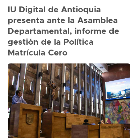
presione
IU Digital de Antioquia
"Ctrl
presenta ante la Asamblea
+
/"
Departamental, informe de
Este
gestión de la Política
acceso
directo
Matrícula Cero
activa
el
lector
de
pantalla
para
ayudarle
a
navegar
e
interactuar