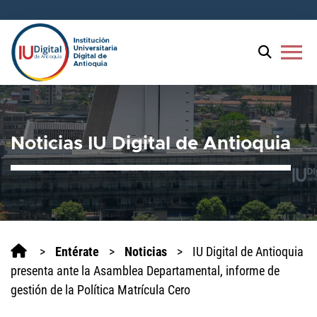
Bienvenido
al
lector
menu
de
pantalla
All
in
One
Noticias IU Digital de Antioquia
Accesibilidad
Para
iniciar
el
lector
de
pantalla
>
Entérate
>
Noticias
>
IU Digital de Antioquia
All
presenta ante la Asamblea Departamental, informe de
in
gestión de la Política Matrícula Cero
One
Accesibilidad,