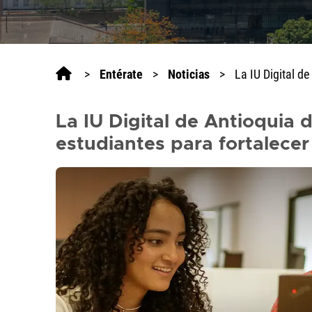
lector
de
pantalla
All
>
Entérate
>
Noticias
>
La IU Digital d
in
One
Accesibilidad,
La IU Digital de Antioquia
presione
"Ctrl
estudiantes para fortalece
+
/"
Este
acceso
directo
activa
el
lector
de
pantalla