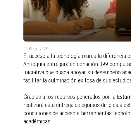
para
ayudarle
a
navegar
e
interactuar
con
09 Marzo 2026
el
El acceso a la tecnología marca la diferencia en 
contenido.
Antioquia entregará en donación 399 computado
iniciativa que busca apoyar su desempeño acad
facilitar la culminación exitosa de sus estudio
Gracias a los recursos generados por la
Estamp
realizará esta entrega de equipos dirigida a es
condiciones de acceso a herramientas tecnológ
académicas.