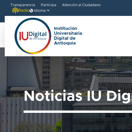
Transparencia
Participa
Atención al Ciudadano
Radio
Idioma
Bienvenido
al
lector
de
pantalla
All
Noticias IU Dig
in
One
Accesibilidad
Para
iniciar
el