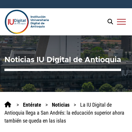
Welcome
to
All
menu
in
One
Accessibility
screen
reader.
Noticias IU Digital de Antioquia
To
start
the
All
in
One
Accessibility
>
Entérate
>
Noticias
>
La IU Digital de
screen
Antioquia llega a San Andrés: la educación superior ahora
reader,
también se queda en las islas
press
'Ctrl