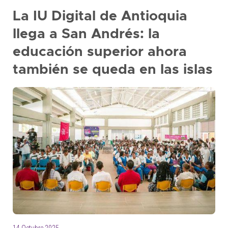
+
La IU Digital de Antioquia
/'.
llega a San Andrés: la
This
shortcut
educación superior ahora
activates
también se queda en las islas
the
screen
reader
to
help
you
navigate
and
interact
with
the
content.