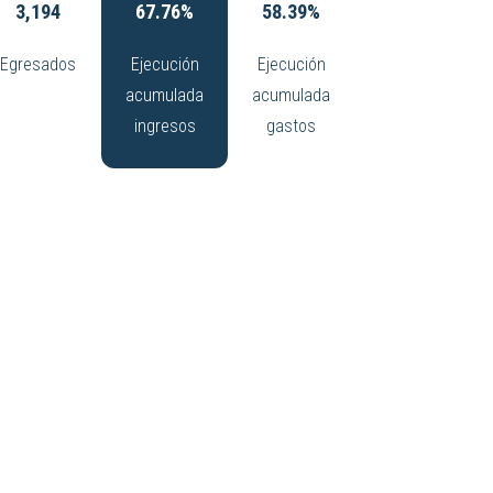
3,194
67.76%
62.79%
Egresados
Ejecución
Ejecución
acumulada
acumulada
ingresos
gastos