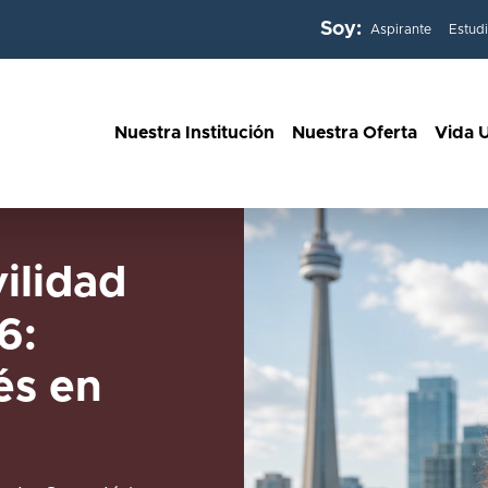
Soy:
Aspirante
Estud
Nuestra Institución
Nuestra Oferta
Vida U
ilidad
6:
és en