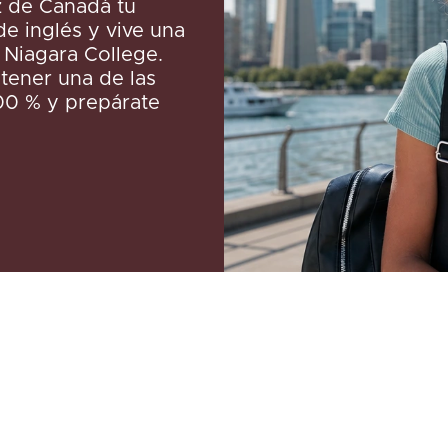
az de Canadá tu
de inglés y vive una
 Niagara College.
btener una de las
100 % y prepárate