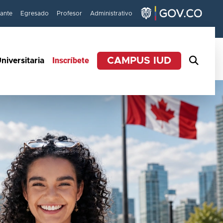
iante
Egresado
Profesor
Administrativo
Inscríbete
CAMPUS IUD
niversitaria