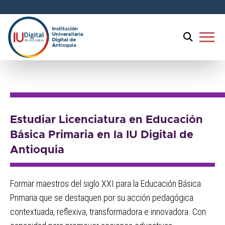
Bienvenido
al
lector
menu
de
pantalla
Licenciatura en
All
in
Educación Básica Primaria
One
Accesibilidad
Para
Estudiar Licenciatura en Educación
iniciar
Básica Primaria en la IU Digital de
el
Antioquia
lector
de
pantalla
Formar maestros del siglo XXI para la Educación Básica
All
Primaria que se destaquen por su acción pedagógica
in
One
contextuada, reflexiva, transformadora e innovadora. Con
Accesibilidad,