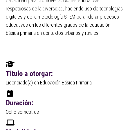
capacidad para promover acciones educativas
presione
respetuosas de la diversidad, haciendo uso de tecnologías
"Ctrl
digitales y de la metodología STEM para liderar procesos
+
educativos en los diferentes grados de la educación
/"
básica primaria en contextos urbanos y rurales.
Este
acceso
directo
activa
el
lector
Titulo a otorgar:
de
pantalla
Licenciado(a) en Educación Básica Primaria
para
ayudarle
Duración:
a
navegar
Ocho semestres
e
interactuar