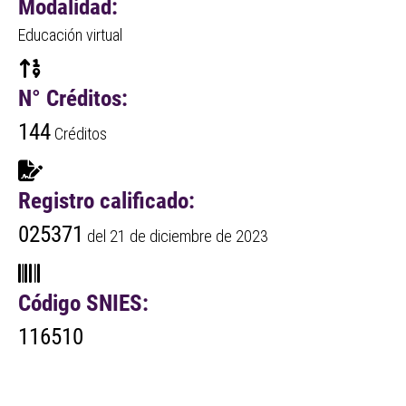
con
Modalidad:
el
Educación virtual
contenido.
N° Créditos:
144
Créditos
Registro calificado:
025371
del 21 de diciembre de 2023
Código SNIES:
116510