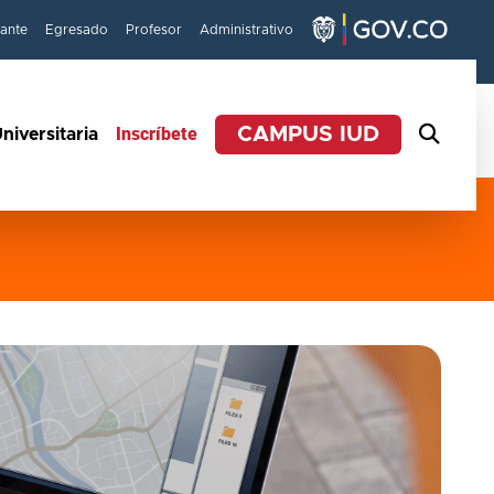
iante
Egresado
Profesor
Administrativo
Inscríbete
CAMPUS IUD
niversitaria