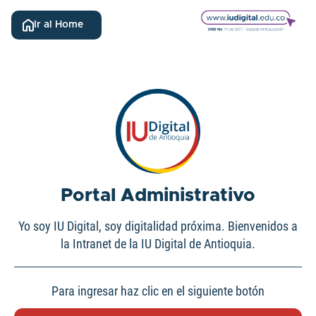
Bienvenido
al
Ir al Home
lector
de
pantalla
All
in
One
Accesibilidad
Para
iniciar
Portal Administrativo
el
lector
Yo soy IU Digital, soy digitalidad próxima. Bienvenidos a
de
la Intranet de la IU Digital de Antioquia.
pantalla
All
in
Para ingresar haz clic en el siguiente botón
One
Accesibilidad,