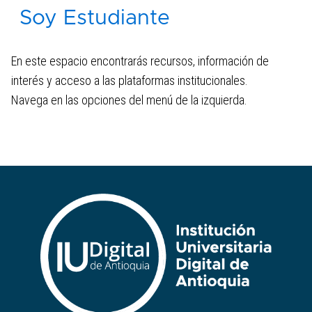
Soy Estudiante
Reglamento estudiantil
Programación académica
En este espacio encontrarás recursos, información de
interés y acceso a las plataformas institucionales.
Navega en las opciones del menú de la izquierda.
Biblioteca IUD
Grados ordinarios 2026 - 2
Prácticas profesionales