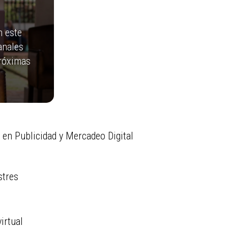
n este
anales
próximas
 en Publicidad y Mercadeo Digital
stres
irtual