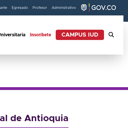
iante
Egresado
Profesor
Administrativo
Inscríbete
CAMPUS IUD
niversitaria
tal de Antioquia