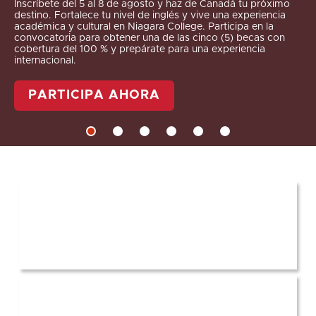
Inscríbete del 5 al 8 de agosto y haz de Canadá tu próximo
destino. Fortalece tu nivel de inglés y vive una experiencia
académica y cultural en Niagara College. Participa en la
convocatoria para obtener una de las cinco (5) becas con
cobertura del 100 % y prepárate para una experiencia
internacional.
PARTICIPA AHORA
Aspirante
Estudiante