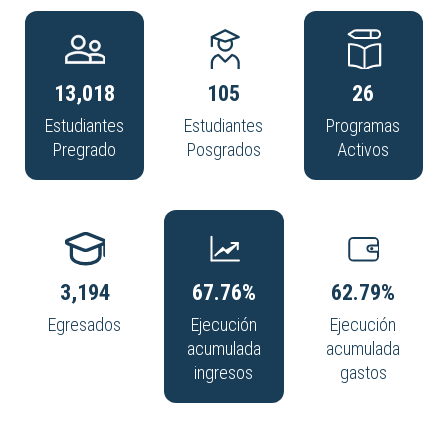
13,018
105
26
Estudiantes
Estudiantes
Programas
Pregrado
Posgrados
Activos
3,194
67.76%
62.79%
Egresados
Ejecución
Ejecución
acumulada
acumulada
ingresos
gastos