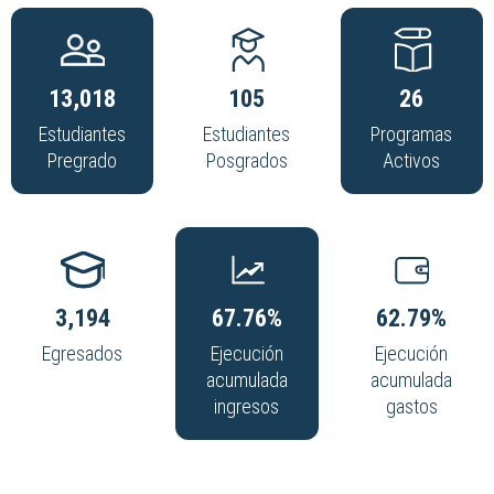
13,018
105
26
Estudiantes
Estudiantes
Programas
Pregrado
Posgrados
Activos
3,194
67.76%
62.79%
Egresados
Ejecución
Ejecución
acumulada
acumulada
ingresos
gastos