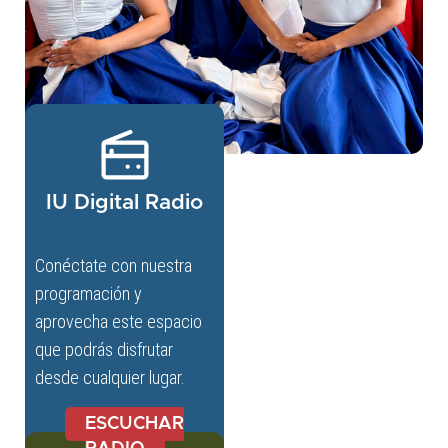
IU Digital Radio
Conéctate con nuestra
programación y
aprovecha este espacio
que podrás disfrutar
desde cualquier lugar.
ESCUCHAR