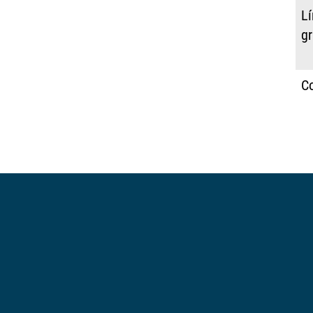
Lí
g
C