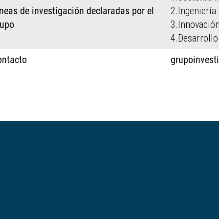
neas de investigación declaradas por el
2.Ingeniería
rupo
3.Innovación
4.Desarrollo
ontacto
grupoinvest