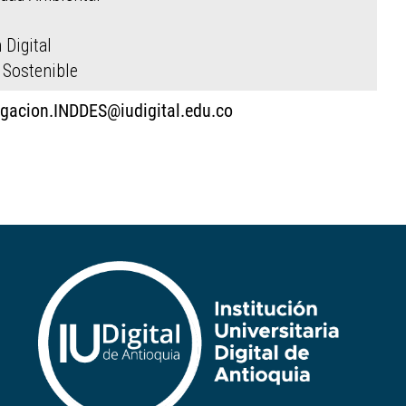
 Digital
 Sostenible
igacion.INDDES@iudigital.edu.co