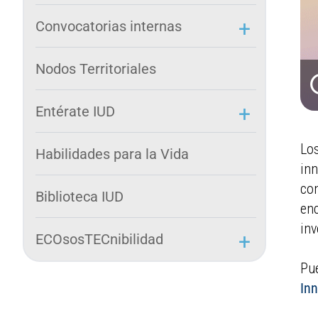
Convocatorias internas
Nodos Territoriales
Entérate IUD
Los
Habilidades para la Vida
inn
con
Biblioteca IUD
enc
inv
ECOsosTECnibilidad
Pue
In