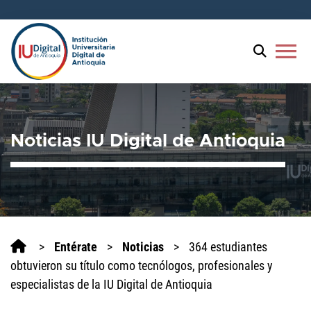
Welcome
to
All
menu
in
One
Accessibility
screen
reader.
Noticias IU Digital de Antioquia
To
start
the
All
in
One
Accessibility
>
Entérate
>
Noticias
>
364 estudiantes
screen
obtuvieron su título como tecnólogos, profesionales y
reader,
especialistas de la IU Digital de Antioquia
press
'Ctrl