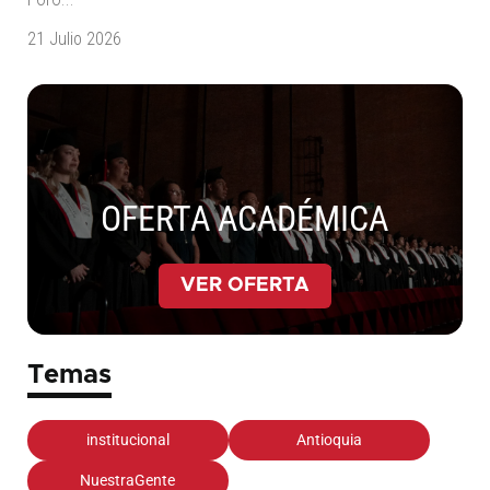
21 Julio 2026
OFERTA ACADÉMICA
VER OFERTA
Temas
institucional
Antioquia
NuestraGente