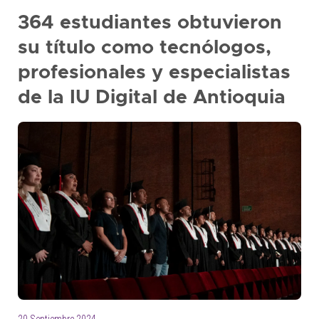
+
364 estudiantes obtuvieron
/'.
su título como tecnólogos,
This
shortcut
profesionales y especialistas
activates
de la IU Digital de Antioquia
the
screen
reader
to
help
you
navigate
and
interact
with
the
content.