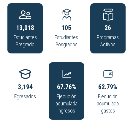
13,018
105
26
Estudiantes
Estudiantes
Programas
Pregrado
Posgrados
Activos
3,194
67.76%
62.79%
Egresados
Ejecución
Ejecución
acumulada
acumulada
ingresos
gastos