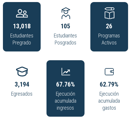
13,018
105
26
Estudiantes
Estudiantes
Programas
Pregrado
Posgrados
Activos
3,194
67.76%
62.79%
Egresados
Ejecución
Ejecución
acumulada
acumulada
ingresos
gastos