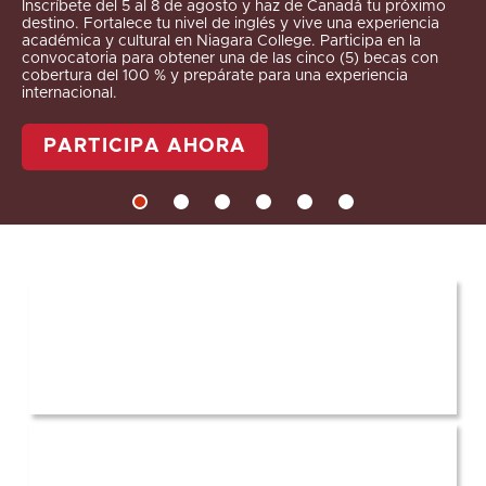
Inscríbete del 5 al 8 de agosto y haz de Canadá tu próximo
destino. Fortalece tu nivel de inglés y vive una experiencia
académica y cultural en Niagara College. Participa en la
convocatoria para obtener una de las cinco (5) becas con
cobertura del 100 % y prepárate para una experiencia
internacional.
PARTICIPA AHORA
Aspirante
Estudiante