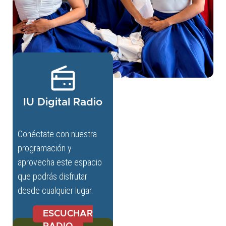
IU Digital Radio
Conéctate con nuestra
programación y
aprovecha este espacio
que podrás disfrutar
desde cualquier lugar.
ESCUCHAR