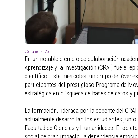
para
ayudarle
a
navegar
e
interactuar
con
26 Junio 2025
el
En un notable ejemplo de colaboración académi
contenido.
Aprendizaje y la Investigación (CRAI) fue el ep
científico. Este miércoles, un grupo de jóvene
participantes del prestigioso Programa de Movi
estratégica en búsqueda de bases de datos y pu
La formación, liderada por la docente del CRAI
actualmente desarrollan los estudiantes junto 
Facultad de Ciencias y Humanidades. El objeto
social de gran impacto: la dependencia emociona