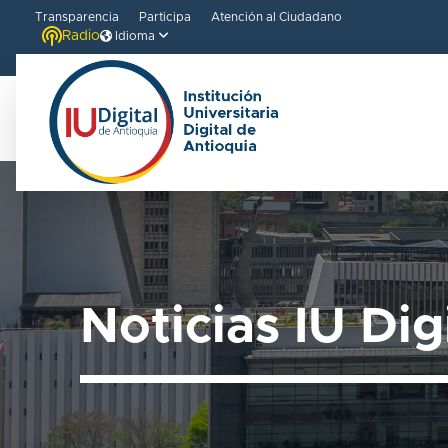
Transparencia
Participa
Atención al Ciudadano
Radio
Idioma
Bienvenido
al
lector
de
pantalla
All
Noticias IU Dig
in
One
Accesibilidad
Para
iniciar
el