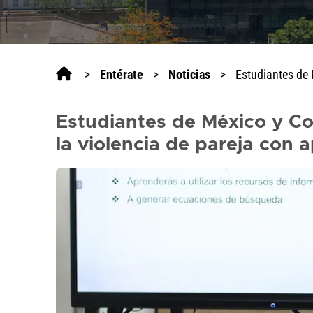
lector
de
pantalla
All
>
Entérate
>
Noticias
>
Estudiantes de 
in
One
Accesibilidad,
Estudiantes de México y Co
presione
"Ctrl
la violencia de pareja con 
+
/"
Este
acceso
directo
activa
el
lector
de
pantalla