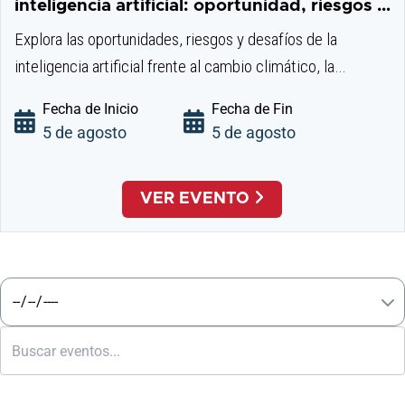
con
inteligencia artificial: oportunidad, riesgos y
el
desafíos para...
Explora las oportunidades, riesgos y desafíos de la
contenido.
inteligencia artificial frente al cambio climático, la
seguridad hídrica y la construcción de un futuro sostenible.
Fecha de Inicio
Fecha de Fin
5 de agosto
5 de agosto
VER EVENTO