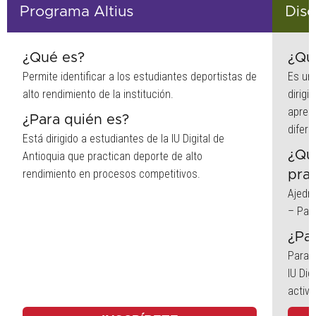
Programa Altius
Disc
¿Qué es?
¿Qu
Permite identificar a los estudiantes deportistas de
Es un
alto rendimiento de la institución.
dirigi
aprend
¿Para quién es?
difere
Está dirigido a estudiantes de la IU Digital de
¿Qu
Antioquia que practican deporte de alto
rendimiento en procesos competitivos.
prac
Ajedre
– Pat
¿Pa
Para 
IU Dig
activi