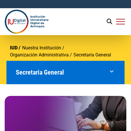
menu
IUD
Nuestra Institución
Organización Administrativa
Secretaría General
expand_more
Secretaria General
Dirección Jurídica
Contratación
Gestión Documental