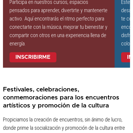
Participa en nuestros cursos, espacios
Este 
pensados para aprender, divertirte y mantenerte
desar
activo. Aquí encontrarás el ritmo perfecto para
te co
conectarte con la música, mejorar tu bienestar y
encon
compartir con otros en una experiencia llena de
disfru
energía.
color!
INSCRIBIRME
I
Festivales, celebraciones,
conmemoraciones para los encuentros
artísticos y promoción de la cultura
Propiciamos la creación de encuentros, sin ánimo de lucro,
donde prime la socialización y promoción de la cultura entre