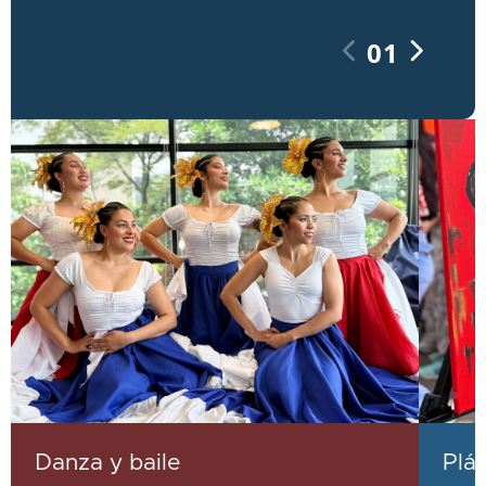
01
Danza y baile
Plás