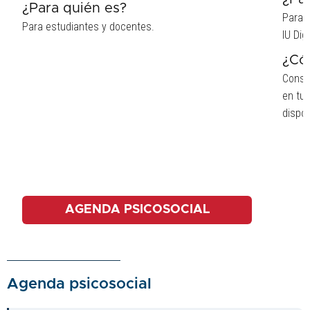
¿Para quién es?
Para 
Para estudiantes y docentes.
IU Dig
¿Có
Consul
en tu 
dispon
AGENDA PSICOSOCIAL
Agenda psicosocial