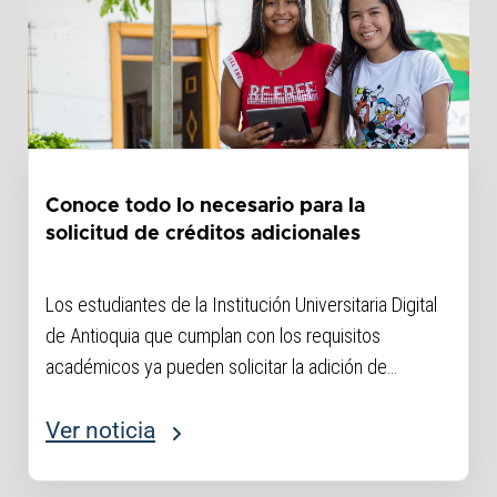
Conoce todo lo necesario para la
solicitud de créditos adicionales
Los estudiantes de la Institución Universitaria Digital
de Antioquia que cumplan con los requisitos
académicos ya pueden solicitar la adición de
créditos para matricular asignaturas adicionales
durante el semestre. El trámite se realiza mediante un
Ver noticia
formulario virtual habilitado hasta el...