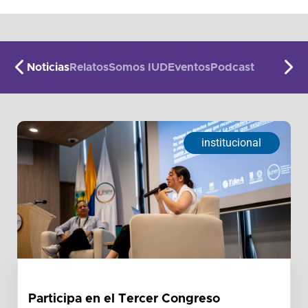
Noticias
Relatos
Somos IUD
Eventos
Podcast
institucional
Participa en el Tercer Congreso