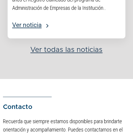
Administración de Empresas de la Institución
Universitaria Digital de Antioquia, reconociendo la
calidad académica de su propuesta formativa e
Ver noticia
incorporando una actualización curricular que
responde...
Ver todas las noticias
Contacto
Recuerda que siempre estamos disponibles para brindarte
orientación y acompañamiento. Puedes contactarnos en el