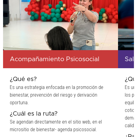
Acompañamiento Psicosocial
Sal
¿Qué es?
¿Qu
Es una estrategia enfocada en la promoción de
Es un
bienestar, prevención del riesgo y derivación
los p
oportuna.
equili
cotidi
¿Cuál es la ruta?
demás
Se agendan directamente en el sitio web, en el
calida
micrositio de bienestar- agenda psicosocial.
¿Pa