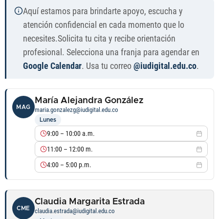
Agenda psicoeducativa — Bienestar Institucional IUDigital de Antio
Aquí estamos para brindarte apoyo, escucha y
atención confidencial en cada momento que lo
necesites.Solicita tu cita y recibe orientación
profesional. Selecciona una franja para agendar en
Google Calendar
. Usa tu correo
@iudigital.edu.co
.
María Alejandra González
MAG
maria.gonzalezg@iudigital.edu.co
Lunes
9:00 – 10:00 a.m.
11:00 – 12:00 m.
4:00 – 5:00 p.m.
Claudia Margarita Estrada
CME
claudia.estrada@iudigital.edu.co