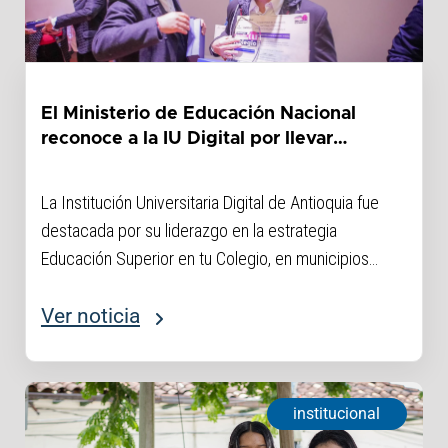
El Ministerio de Educación Nacional
reconoce a la IU Digital por llevar
educación superior a los territorios
donde más se necesita
La Institución Universitaria Digital de Antioquia fue
destacada por su liderazgo en la estrategia
Educación Superior en tu Colegio, en municipios
históricamente apartados como Argelia y El Tambo
(Cauca), Cumaribo (Vichada), San Andrés Isla y Santa
Ver noticia
Marta (Magdalena).
institucional