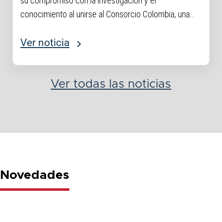
su compromiso con la investigación y el
conocimiento al unirse al Consorcio Colombia, una
iniciativa que reúne a 63 instituciones de educación
superior del país y que brinda acceso inclusivo...
Ver noticia
Ver todas las noticias
Novedades