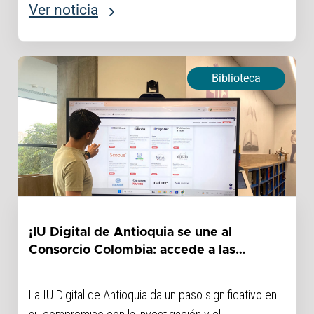
espacios de encuentro alrededor del...
Ver noticia
Biblioteca
¡IU Digital de Antioquia se une al
Consorcio Colombia: accede a las
mejores bases de datos científicas del
mundo!
La IU Digital de Antioquia da un paso significativo en