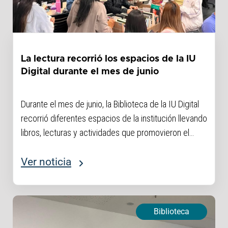
La lectura recorrió los espacios de la IU
Digital durante el mes de junio
Durante el mes de junio, la Biblioteca de la IU Digital
recorrió diferentes espacios de la institución llevando
libros, lecturas y actividades que promovieron el
encuentro con la literatura. La iniciativa invitó a la
comunidad universitaria a descubrir nuevas
Ver noticia
historias...
Biblioteca