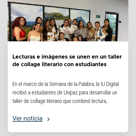
Lecturas e imágenes se unen en un taller
de collage literario con estudiantes
En el marco de la Semana de la Palabra, la IU Digital
recibió a estudiantes de Unipaz para desarrollar un
taller de collage literario que combinó lectura,
creatividad y reflexión. A partir de la obra “Una
historia de la lectura”...
Ver noticia