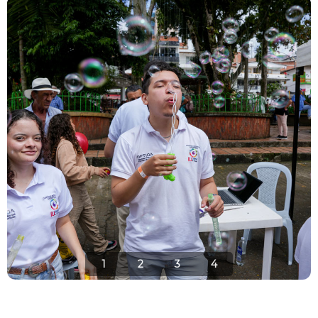
1
2
3
4