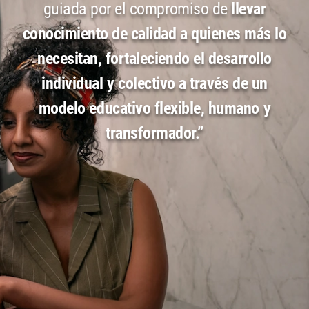
guiada por el compromiso de
llevar
conocimiento de
calidad a quienes más lo
necesitan, fortaleciendo el desarrollo
individual y colectivo a
través de un
modelo educativo flexible, humano y
transformador.”