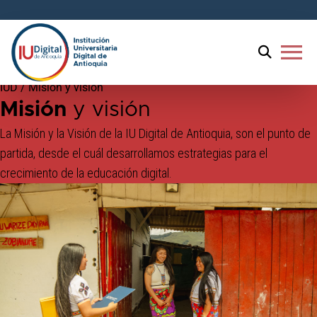
Bienvenido
al
lector
menu
de
pantalla
IUD
/
Misión y visión
All
Misión
y visión
in
One
La Misión y la Visión de la IU Digital de Antioquia, son el punto de
Accesibilidad
partida, desde el cuál desarrollamos estrategias para el
Para
crecimiento de la educación digital.
iniciar
el
lector
de
pantalla
All
in
One
Accesibilidad,