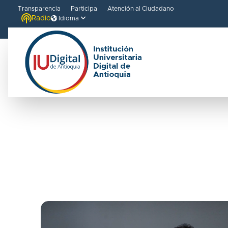
Transparencia
Participa
Atención al Ciudadano
Radio
Idioma
Curso Herra
TIC para la