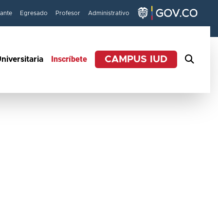
iante
Egresado
Profesor
Administrativo
Inscríbete
CAMPUS IUD
niversitaria