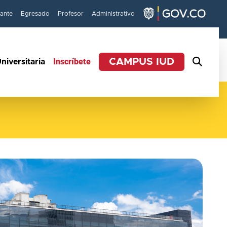
iante
Egresado
Profesor
Administrativo
Inscríbete
CAMPUS IUD
niversitaria