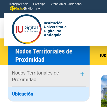
Transparencia
Participa
Atención al Ciudadano
Radio
Idioma
Nodos Territoriales de
IUD
Proximidad
Nodos Territoriales de
Proximidad
Ubicación