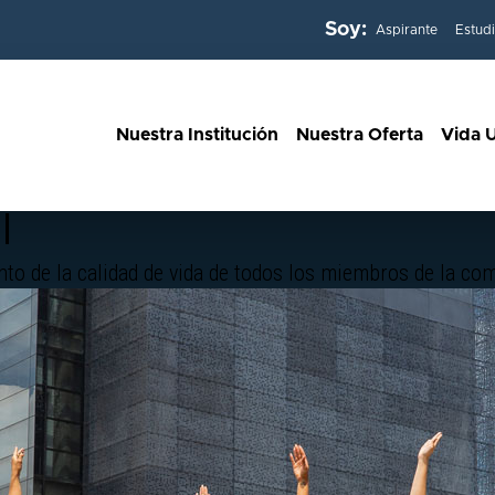
Soy:
Aspirante
Estud
Nuestra Institución
Nuestra Oferta
Vida U
l
to de la calidad de vida de todos los miembros de la com