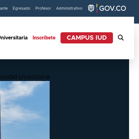
iante
Egresado
Profesor
Administrativo
Inscríbete
CAMPUS IUD
niversitaria
unidad universitaria.