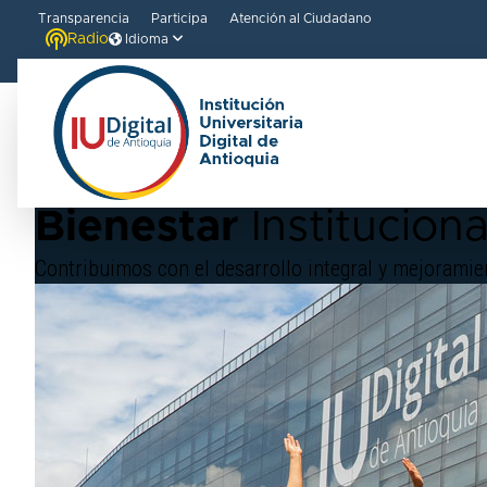
Transparencia
Participa
Atención al Ciudadano
Radio
Idioma
IUD
/
Bienestar Institucional
Bienestar
Instituciona
Contribuimos con el desarrollo integral y mejoramien