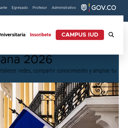
iante
Egresado
Profesor
Administrativo
Inscríbete
CAMPUS IUD
niversitaria
cana 2026
rtalecer redes, compartir conocimiento y ampliar tu