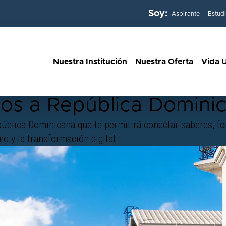
Soy:
Aspirante
Estud
Nuestra Institución
Nuestra Oferta
Vida U
26
dos a República Domini
ública Dominicana que te permitirá conectar saberes, fo
o y la transformación digital.