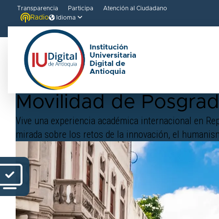
Transparencia
Participa
Atención al Ciudadano
Radio
Idioma
IUD
/
Movilidad de Posgrados a República Dominicana 20
Movilidad de Posgra
Vive una experiencia académica internacional en Rep
mirada sobre los retos de la innovación, el humanism