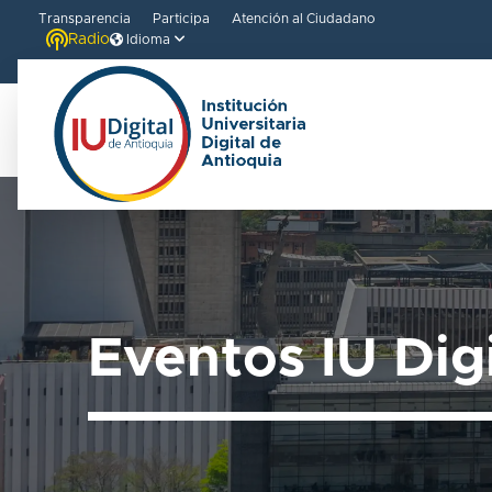
Transparencia
Participa
Atención al Ciudadano
Radio
Idioma
Welcome
to
All
in
One
Accessibility
Eventos IU Dig
screen
reader.
To
start
the
All