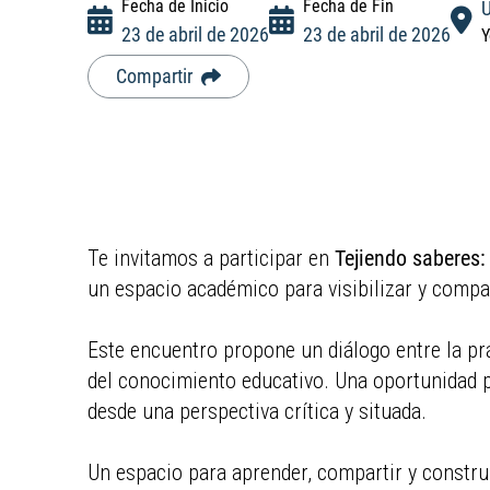
Fecha de Inicio
Fecha de Fin
U
and
23 de abril de 2026
23 de abril de 2026
Y
interact
with
Compartir
the
content.
Te invitamos a participar en
Tejiendo saberes:
un espacio académico para visibilizar y compar
Este encuentro propone un diálogo entre la prác
del conocimiento educativo. Una oportunidad pa
desde una perspectiva crítica y situada.
Un espacio para aprender, compartir y constru