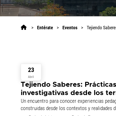
in
One
Accessibility
screen
>
Entérate
>
Eventos
>
Tejiendo Saberes
reader,
press
'Ctrl
+
/'.
This
shortcut
23
activates
Abril
the
Tejiendo Saberes: Práctica
screen
reader
investigativas desde los ter
to
Un encuentro para conocer experiencias pedag
help
construidas desde los contextos y realidades de
you
navigate