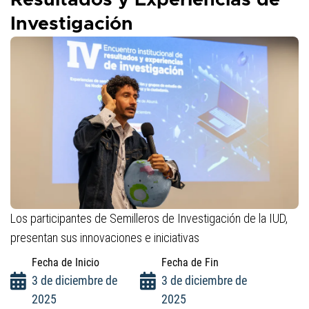
Resultados y Experiencias de
presione
Investigación
"Ctrl
+
/"
Este
acceso
directo
activa
el
lector
de
pantalla
para
Los participantes de Semilleros de Investigación de la IUD,
ayudarle
presentan sus innovaciones e iniciativas
a
navegar
Fecha de Inicio
Fecha de Fin
e
3 de diciembre de
3 de diciembre de
interactuar
2025
2025