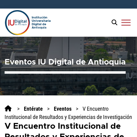
Bienvenido
al
lector
menu
de
pantalla
All
in
One
Eventos IU Digital de Antioquia
Accesibilidad
Para
iniciar
el
lector
de
pantalla
>
Entérate
>
Eventos
>
V Encuentro
All
Institucional de Resultados y Experiencias de Investigación
in
V Encuentro Institucional de
One
Accesibilidad,