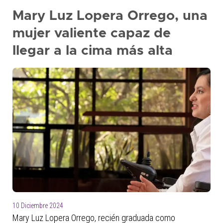
+
Mary Luz Lopera Orrego, una
/'.
mujer valiente capaz de
This
shortcut
llegar a la cima más alta
activates
the
screen
reader
to
help
you
navigate
and
interact
with
the
content.
10 Diciembre 2024
Mary Luz Lopera Orrego, recién graduada como