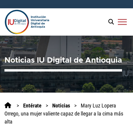
Welcome
to
All
menu
in
One
Accessibility
screen
reader.
Noticias IU Digital de Antioquia
To
start
the
All
in
One
Accessibility
>
Entérate
>
Noticias
>
Mary Luz Lopera
screen
Orrego, una mujer valiente capaz de llegar a la cima más
reader,
alta
press
'Ctrl