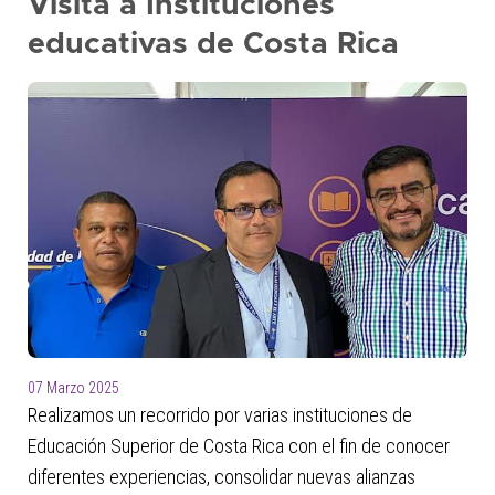
Visita a Instituciones
presione
educativas de Costa Rica
"Ctrl
+
/"
Este
acceso
directo
activa
el
lector
de
pantalla
para
ayudarle
07 Marzo 2025
a
Realizamos un recorrido por varias instituciones de
navegar
e
Educación Superior de Costa Rica con el fin de conocer
interactuar
diferentes experiencias, consolidar nuevas alianzas