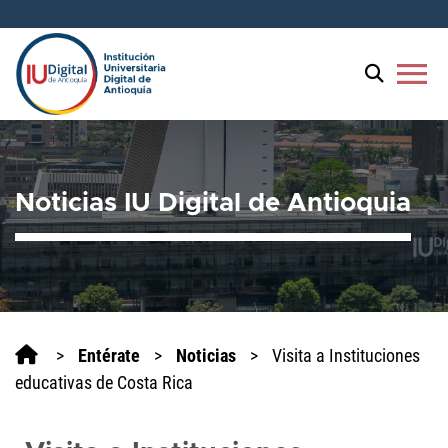
Bienvenido
al
lector
menu
de
pantalla
All
in
One
Noticias IU Digital de Antioquia
Accesibilidad
Para
iniciar
el
lector
de
pantalla
>
Entérate
>
Noticias
>
Visita a Instituciones
All
educativas de Costa Rica
in
One
Accesibilidad,