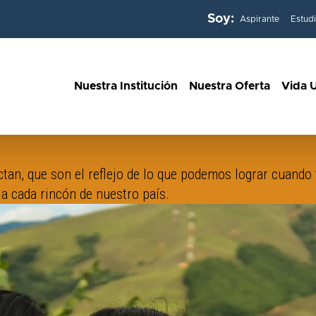
Soy:
Aspirante
Estud
Nuestra Institución
Nuestra Oferta
Vida U
tan, que son el reflejo de lo que podemos lograr cuando 
 a cada rincón de nuestro país.