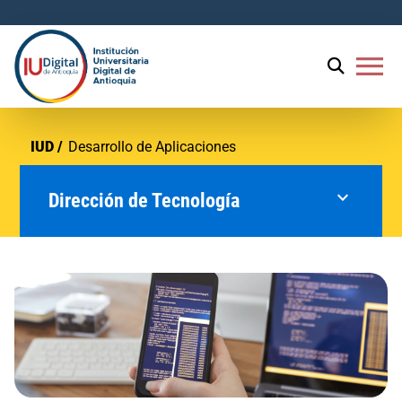
menu
IUD
Desarrollo de Aplicaciones
expand_more
Dirección de Tecnología
Unidad de Innovación Educativa
Plataformas Tecnológicas Educativas
Plataformas Tecnológicas
Administrativas