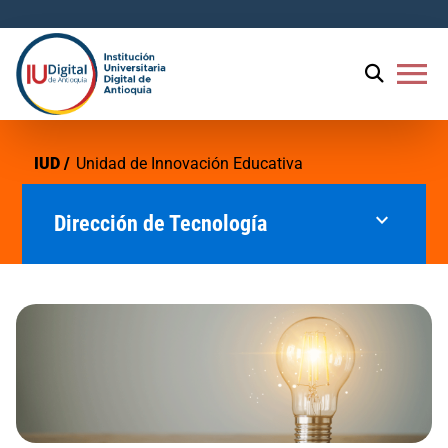
menu
IUD
Unidad de Innovación Educativa
expand_more
Dirección de Tecnología
Unidad de Innovación Educativa
Plataformas Tecnológicas Educativas
Plataformas Tecnológicas
Administrativas