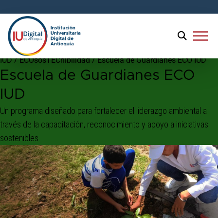
menu
IUD
/
ECOsosTECnibilidad
/
Escuela de Guardianes ECO IUD
Escuela de Guardianes ECO
IUD
Un programa diseñado para fortalecer el liderazgo ambiental a
través de la capacitación, reconocimiento y apoyo a iniciativas
sostenibles.