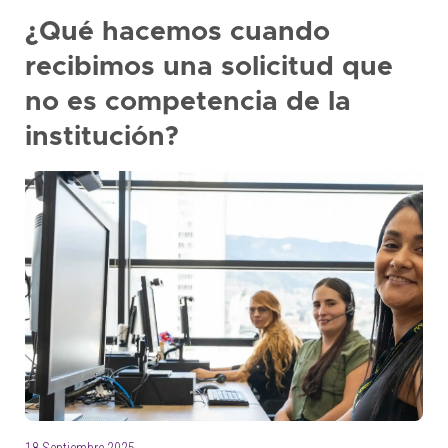
+
¿Qué hacemos cuando
/'.
recibimos una solicitud que
This
shortcut
no es competencia de la
activates
institución?
the
screen
reader
to
help
you
navigate
and
interact
with
the
content.