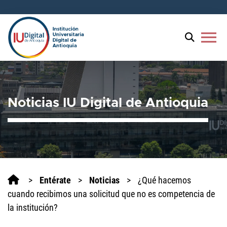
Welcome
to
All
menu
in
One
Accessibility
screen
reader.
Noticias IU Digital de Antioquia
To
start
the
All
in
One
Accessibility
>
Entérate
>
Noticias
>
¿Qué hacemos
screen
cuando recibimos una solicitud que no es competencia de
reader,
la institución?
press
'Ctrl