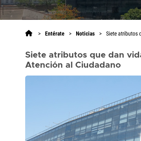
lector
de
pantalla
All
>
Entérate
>
Noticias
>
Siete atributos
in
One
Accesibilidad,
Siete atributos que dan vid
presione
"Ctrl
Atención al Ciudadano
+
/"
Este
acceso
directo
activa
el
lector
de
pantalla