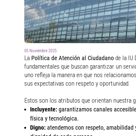
para
ayudarle
a
navegar
e
interactuar
con
05 Noviembre 2025
el
La
Política de Atención al Ciudadano
de la IU 
contenido.
fundamentales que buscan garantizar un servi
uno refleja la manera en que nos relacionamos
sus expectativas con respeto y oportunidad.
Estos son los atributos que orientan nuestra g
Incluyente:
garantizamos canales accesibles
física y tecnológica.
Digno:
atendemos con respeto, amabilidad y