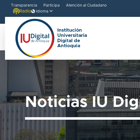
Transparencia
Participa
Atención al Ciudadano
Radio
Idioma
Bienvenido
al
lector
de
pantalla
All
Noticias IU Dig
in
One
Accesibilidad
Para
iniciar
el