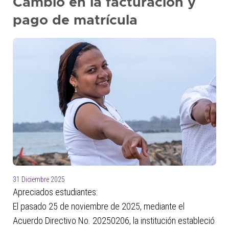
Cambio en la facturación y
presione
pago de matrícula
"Ctrl
+
/"
Este
acceso
directo
activa
el
lector
de
pantalla
para
ayudarle
31 Diciembre 2025
a
Apreciados estudiantes:
navegar
e
El pasado 25 de noviembre de 2025, mediante el
interactuar
Acuerdo Directivo No. 20250206, la institución estableció