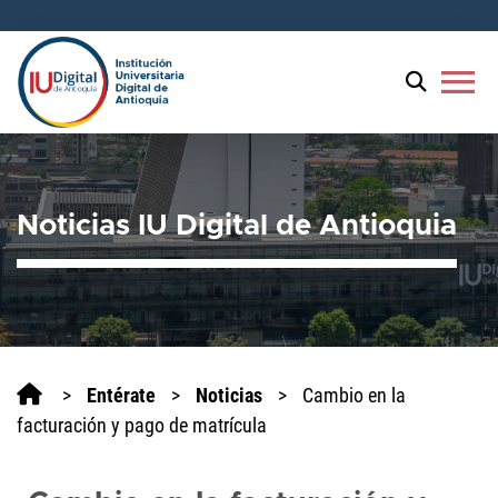
Bienvenido
al
lector
menu
de
pantalla
All
in
One
Noticias IU Digital de Antioquia
Accesibilidad
Para
iniciar
el
lector
de
pantalla
>
Entérate
>
Noticias
>
Cambio en la
All
facturación y pago de matrícula
in
One
Accesibilidad,