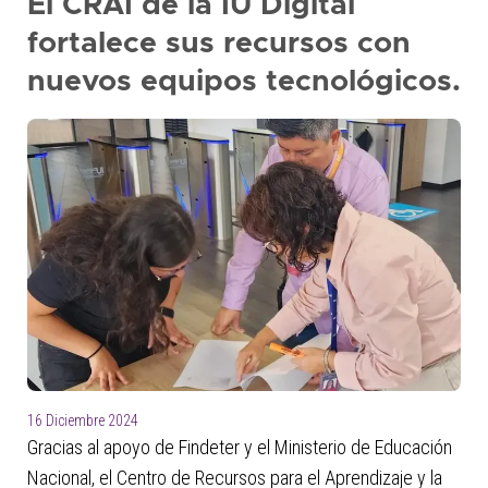
El CRAI de la IU Digital
presione
fortalece sus recursos con
"Ctrl
+
nuevos equipos tecnológicos.
/"
Este
acceso
directo
activa
el
lector
de
pantalla
para
ayudarle
a
navegar
16 Diciembre 2024
e
Gracias al apoyo de Findeter y el Ministerio de Educación
interactuar
Nacional, el Centro de Recursos para el Aprendizaje y la