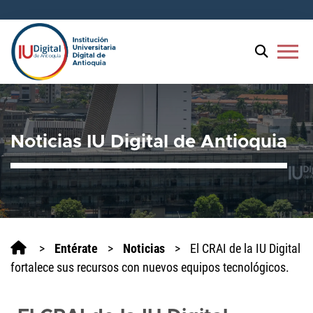
Bienvenido
al
lector
menu
de
pantalla
All
in
One
Noticias IU Digital de Antioquia
Accesibilidad
Para
iniciar
el
lector
de
pantalla
>
Entérate
>
Noticias
>
El CRAI de la IU Digital
All
fortalece sus recursos con nuevos equipos tecnológicos.
in
One
Accesibilidad,