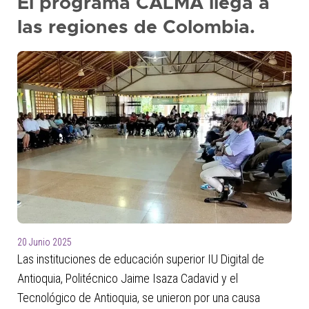
El programa CALMA llega a
presione
las regiones de Colombia.
"Ctrl
+
/"
Este
acceso
directo
activa
el
lector
de
pantalla
para
ayudarle
20 Junio 2025
a
Las instituciones de educación superior IU Digital de
navegar
e
Antioquia, Politécnico Jaime Isaza Cadavid y el
interactuar
Tecnológico de Antioquia, se unieron por una causa