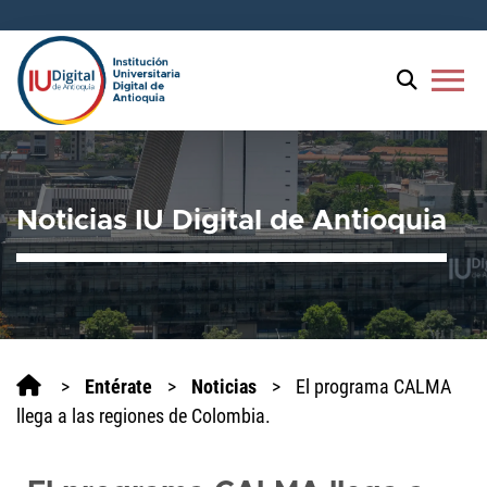
Bienvenido
al
lector
menu
de
pantalla
All
in
One
Noticias IU Digital de Antioquia
Accesibilidad
Para
iniciar
el
lector
de
pantalla
>
Entérate
>
Noticias
>
El programa CALMA
All
llega a las regiones de Colombia.
in
One
Accesibilidad,