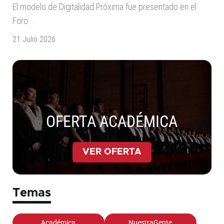
El modelo de Digitalidad Próxima fue presentado en el
Foro...
21 Julio 2026
OFERTA ACADÉMICA
VER OFERTA
Temas
Académica
NuestraGente