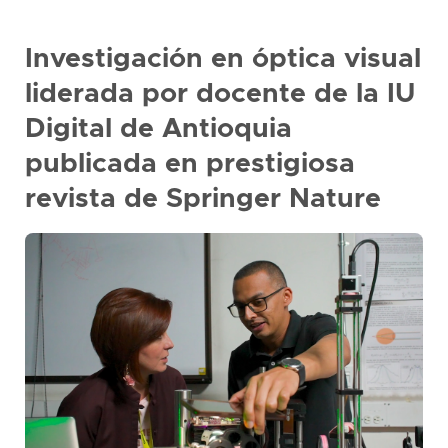
presione
"Ctrl
Investigación en óptica visual
+
/"
liderada por docente de la IU
Este
Digital de Antioquia
acceso
publicada en prestigiosa
directo
activa
revista de Springer Nature
el
lector
de
pantalla
para
ayudarle
a
navegar
e
interactuar