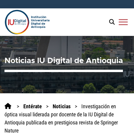
Bienvenido
al
lector
menu
de
pantalla
All
in
One
Noticias IU Digital de Antioquia
Accesibilidad
Para
iniciar
el
lector
de
pantalla
>
Entérate
>
Noticias
>
Investigación en
All
óptica visual liderada por docente de la IU Digital de
in
Antioquia publicada en prestigiosa revista de Springer
One
Nature
Accesibilidad,