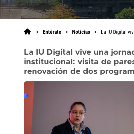
>
Entérate
>
Noticias
>
La IU Digital v
La IU Digital vive una jorn
institucional: visita de par
renovación de dos progra