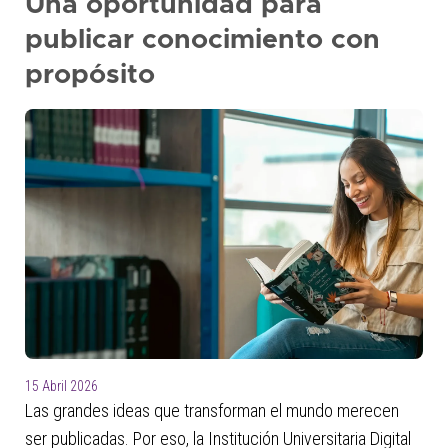
Una oportunidad para
+
publicar conocimiento con
/'.
This
propósito
shortcut
activates
the
screen
reader
to
help
you
navigate
and
interact
with
the
15 Abril 2026
content.
Las grandes ideas que transforman el mundo merecen
ser publicadas. Por eso, la Institución Universitaria Digital