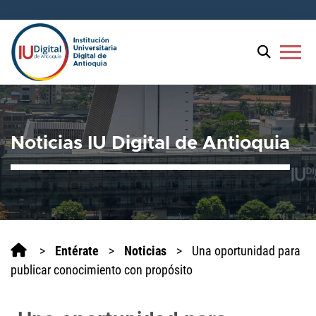
Welcome
to
All
menu
in
One
Accessibility
screen
reader.
Noticias IU Digital de Antioquia
To
start
the
All
in
One
Accessibility
>
Entérate
>
Noticias
>
Una oportunidad para
screen
publicar conocimiento con propósito
reader,
press
'Ctrl