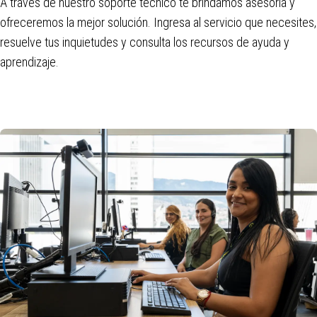
A través de nuestro soporte técnico te brindamos asesoría y
ofreceremos la mejor solución. Ingresa al servicio que necesites,
resuelve tus inquietudes y consulta los recursos de ayuda y
aprendizaje.