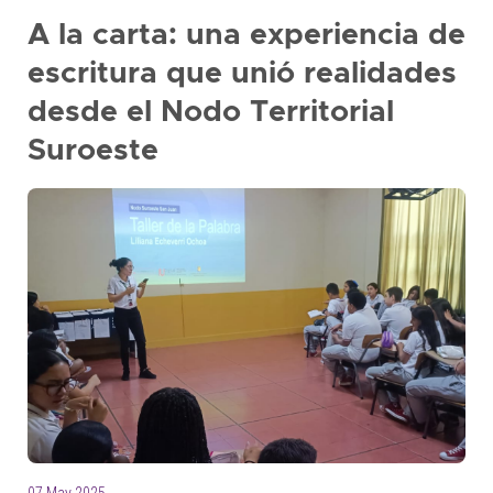
+
A la carta: una experiencia de
/'.
escritura que unió realidades
This
shortcut
desde el Nodo Territorial
activates
Suroeste
the
screen
reader
to
help
you
navigate
and
interact
with
the
content.