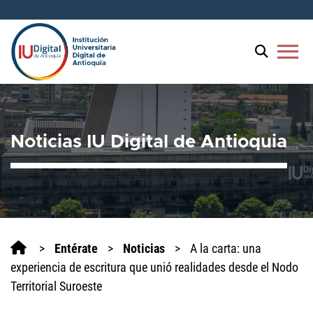
Welcome
to
All
menu
in
One
Accessibility
screen
reader.
Noticias IU Digital de Antioquia
To
start
the
All
in
One
Accessibility
>
Entérate
>
Noticias
>
A la carta: una
screen
experiencia de escritura que unió realidades desde el Nodo
reader,
Territorial Suroeste
press
'Ctrl