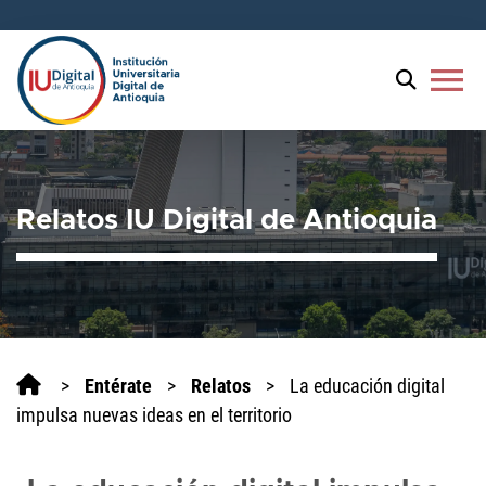
Bienvenido
al
lector
menu
de
pantalla
All
in
One
Relatos IU Digital de Antioquia
Accesibilidad
Para
iniciar
el
lector
de
pantalla
>
Entérate
>
Relatos
>
La educación digital
All
impulsa nuevas ideas en el territorio
in
One
Accesibilidad,