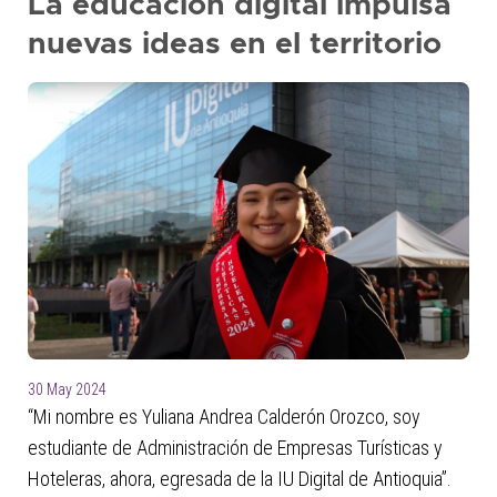
La educación digital impulsa
presione
nuevas ideas en el territorio
"Ctrl
+
/"
Este
acceso
directo
activa
el
lector
de
pantalla
para
ayudarle
30 May 2024
a
“Mi nombre es Yuliana Andrea Calderón Orozco, soy
navegar
e
estudiante de Administración de Empresas Turísticas y
interactuar
Hoteleras, ahora, egresada de la IU Digital de Antioquia”.