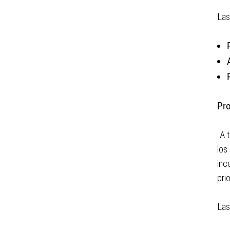
Las
Pr
A 
los
inc
pri
Las