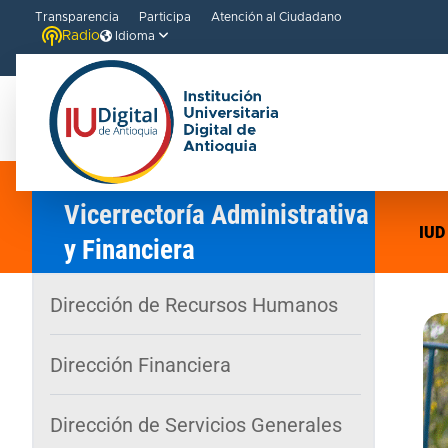
Transparencia
Participa
Atención al Ciudadano
Radio
Idioma
Vicerrectoría Administrativa
IUD
y Financiera
Dirección de Recursos Humanos
Dirección Financiera
Dirección de Servicios Generales