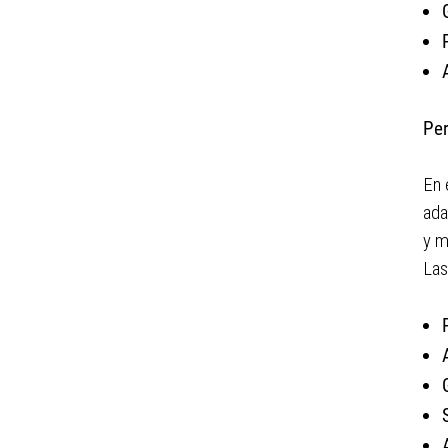
Pe
En 
ada
y m
Las