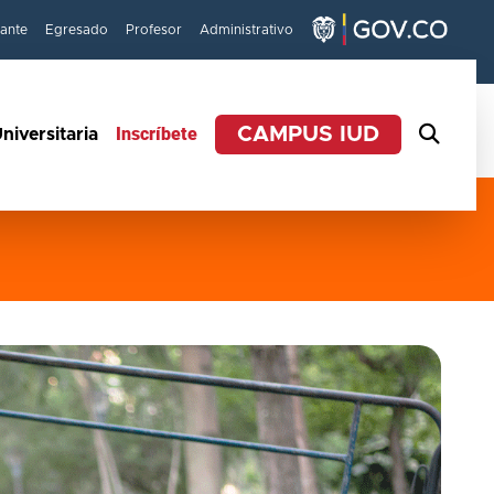
iante
Egresado
Profesor
Administrativo
Inscríbete
CAMPUS IUD
niversitaria