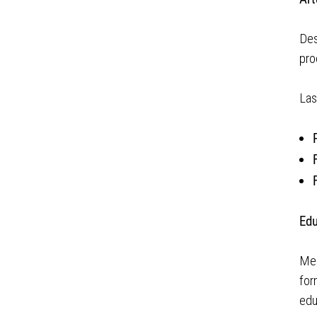
Des
pro
Las
Edu
Med
for
edu