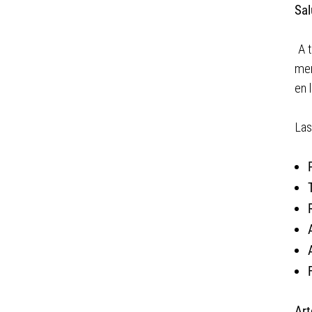
Sal
A 
men
en 
Las
Art