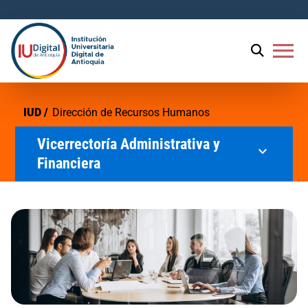
menu
IUD
Dirección de Recursos Humanos
Vicerrectoría Administrativa y
expand_more
Financiera
Dirección de Recursos Humanos
Dirección Financiera
Dirección de Servicios Generales