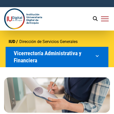
menu
IUD
Dirección de Servicios Generales
Vicerrectoría Administrativa y
expand_more
Financiera
Dirección de Recursos Humanos
Dirección Financiera
Dirección de Servicios Generales