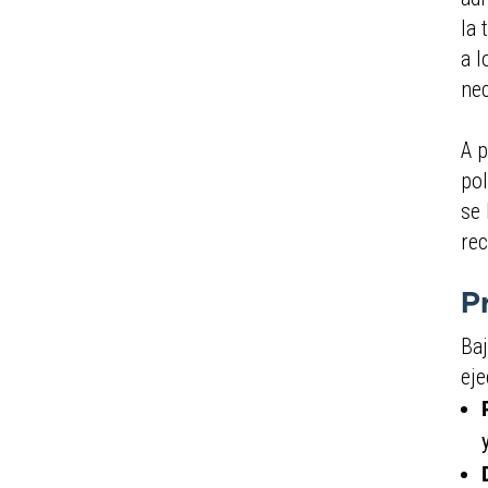
la 
a l
nec
A p
pol
se 
re
P
Baj
eje