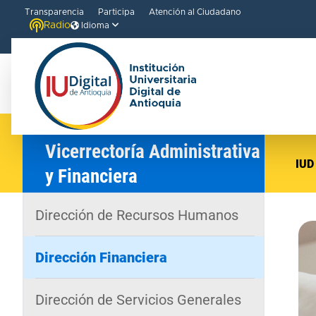
Transparencia
Participa
Atención al Ciudadano
Radio
Idioma
Vicerrectoría Administrativa
IUD
y Financiera
Dirección de Recursos Humanos
Dirección Financiera
Dirección de Servicios Generales