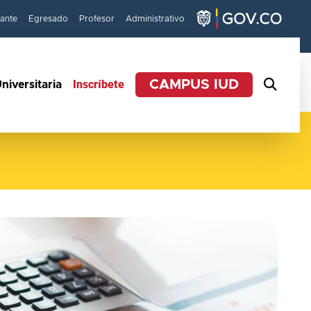
iante
Egresado
Profesor
Administrativo
Inscríbete
CAMPUS IUD
niversitaria