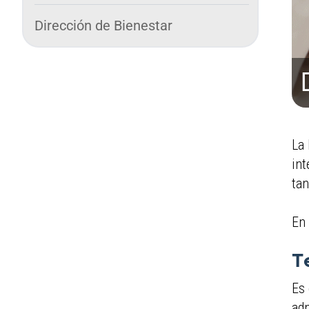
Dirección de Bienestar
La 
int
tan
En 
T
Es 
adm